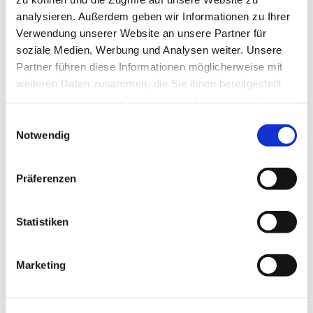
analysieren. Außerdem geben wir Informationen zu Ihrer
Verwendung unserer Website an unsere Partner für
soziale Medien, Werbung und Analysen weiter. Unsere
Partner führen diese Informationen möglicherweise mit
Orgelmusik Hamm
·
Jakobuskirche Pelkum
Karl-Schuke-Orgel (1974) in
weiteren Daten zusammen, die Sie ihnen bereitgestellt
haben oder die sie im Rahmen Ihrer Nutzung der Dienste
der Apostelkirche Hamm
gesammelt haben.
Einwilligungsauswahl
Notwendig
Präferenzen
Statistiken
Marketing