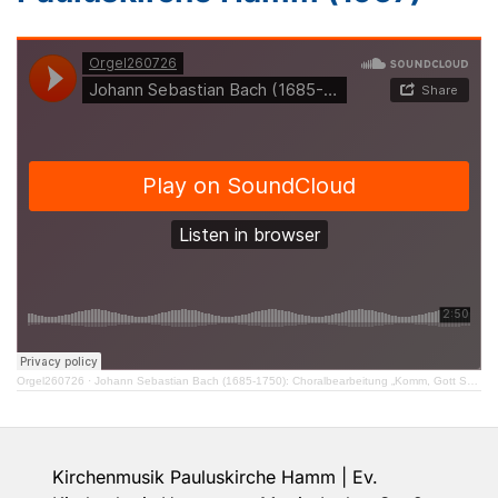
Orgel260726
·
Johann Sebastian Bach (1685-1750): Choralbearbeitung „Komm, Gott Schöpfer, Heiliger Geist“ BWV 667
Kirchenmusik Pauluskirche Hamm | Ev.