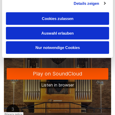
Details zeigen
Orgelmusik Hamm
·
Apostelkirche Hamm
Kleuker-Orgel (1973) in der
Cookies zulassen
Thomaskirche Wiescherhöfen
Auswahl erlauben
Nur notwendige Cookies